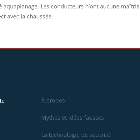
elé aquaplanage. Les conducteurs n’ont aucune maîtris
ct avec la chaussée.
À propos
te
Mythes et idées fausses
La technologie de sécurité