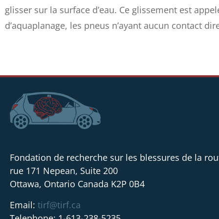
glisser sur la surface d’eau. Ce glissement est app
d’aquaplanage, les pneus n’ayant aucun contact dire
Fondation de recherche sur les blessures de la rou
rue 171 Nepean, Suite 200
Ottawa, Ontario Canada K2P 0B4
Email:
tirf@tirf.ca
Telephone: 1-613-238-5235